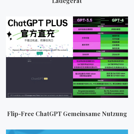
Ladegerät
Flip-Free ChatGPT Gemeinsame Nutzung