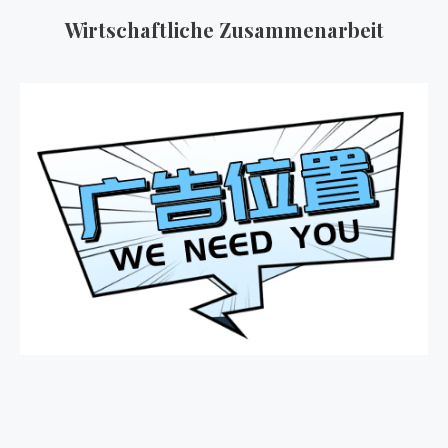
Wirtschaftliche Zusammenarbeit