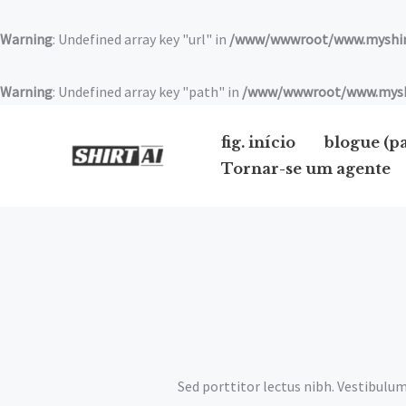
Saltar
para
Warning
: Undefined array key "url" in
/www/wwwroot/www.myshirt
o
conteúdo
Warning
: Undefined array key "path" in
/www/wwwroot/www.myshir
fig. início
blogue (p
Tornar-se um agente
Sed porttitor lectus nibh. Vestibulum 