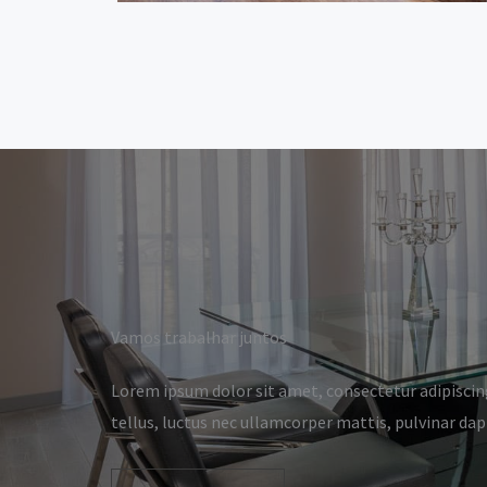
Vamos trabalhar juntos
Lorem ipsum dolor sit amet, consectetur adipiscing 
tellus, luctus nec ullamcorper mattis, pulvinar dap