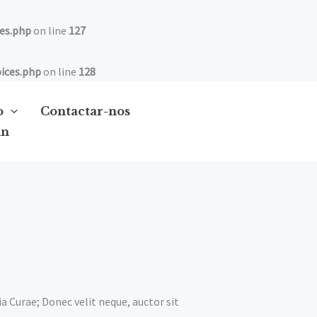
es.php
on line
127
ices.php
on line
128
o
Contactar-nos
in
ia Curae; Donec velit neque, auctor sit