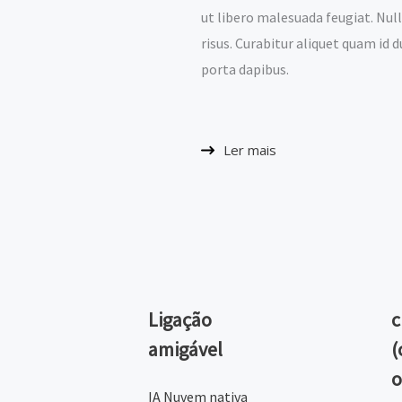
ut libero malesuada feugiat. Nul
risus. Curabitur aliquet quam id d
porta dapibus.
Ler mais
Ligação
c
amigável
(
o
IA Nuvem nativa