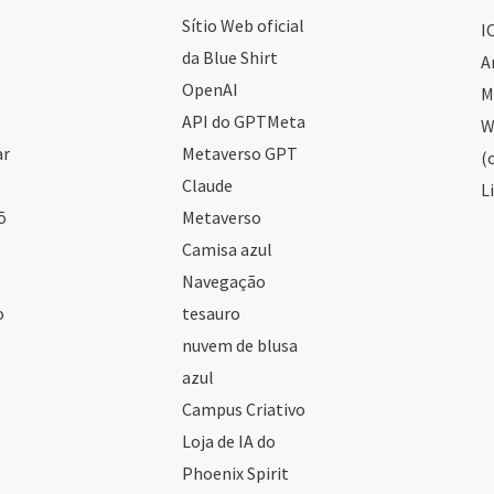
Sítio Web oficial
I
da Blue Shirt
A
OpenAI
M
API do GPTMeta
W
ar
Metaverso GPT
(
Claude
L
õ
Metaverso
Camisa azul
Navegação
o
tesauro
nuvem de blusa
azul
Campus Criativo
Loja de IA do
Phoenix Spirit