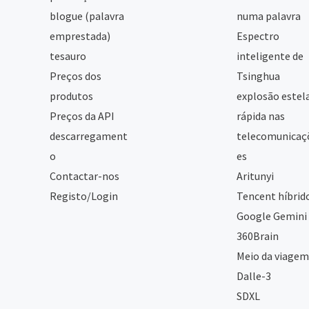
blogue (palavra
numa palavra
emprestada)
Espectro
tesauro
inteligente de
Preços dos
Tsinghua
produtos
explosão estel
Preços da API
rápida nas
descarregament
telecomunicaç
o
es
Contactar-nos
Aritunyi
Registo/Login
Tencent híbrid
Google Gemini
360Brain
Meio da viagem
Dalle-3
SDXL