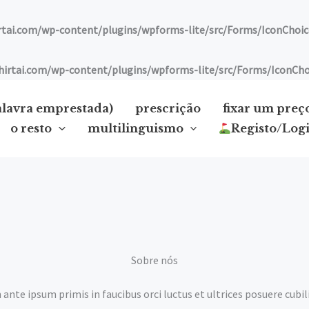
ai.com/wp-content/plugins/wpforms-lite/src/Forms/IconChoic
tai.com/wp-content/plugins/wpforms-lite/src/Forms/IconCho
alavra emprestada)
prescrição
fixar um preç
o resto
multilinguismo
Registo/Log
Sobre nós
ante ipsum primis in faucibus orci luctus et ultrices posuere cubil