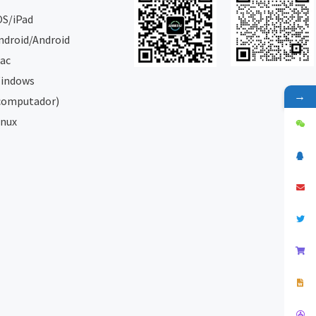
OS/iPad
ndroid/Android
ac
indows
→
computador)
inux