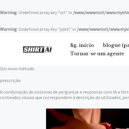
Saltar
para
Warning
: Undefined array key "url" in
/www/wwwroot/www.myshirt
o
conteúdo
Warning
: Undefined array key "path" in
/www/wwwroot/www.myshir
fig. início
blogue (p
Tornar-se um agente
Um novo método
prescrição
A combinação de sistemas de perguntas e respostas com IA e ferr
conteúdos visuais que correspondem à descrição do utilizador, per