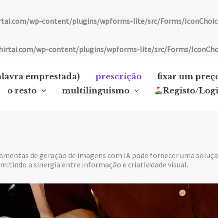
ai.com/wp-content/plugins/wpforms-lite/src/Forms/IconChoic
tai.com/wp-content/plugins/wpforms-lite/src/Forms/IconCho
alavra emprestada)
prescrição
fixar um preç
o resto
multilinguismo
Registo/Log
amentas de geração de imagens com IA pode fornecer uma solução 
mitindo a sinergia entre informação e criatividade visual.