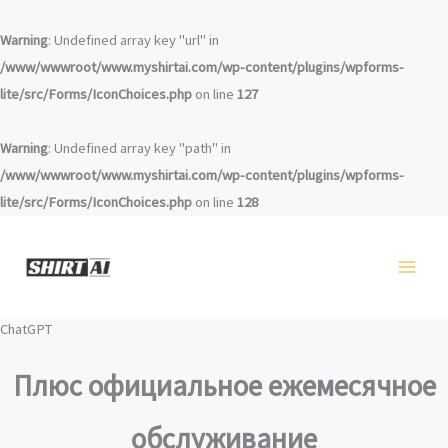
Перейти
к
Warning
: Undefined array key "url" in
содержанию
/www/wwwroot/www.myshirtai.com/wp-content/plugins/wpforms-
lite/src/Forms/IconChoices.php
on line
127
Warning
: Undefined array key "path" in
/www/wwwroot/www.myshirtai.com/wp-content/plugins/wpforms-
lite/src/Forms/IconChoices.php
on line
128
ChatGPT
Плюс официальное ежемесячное
обслуживание