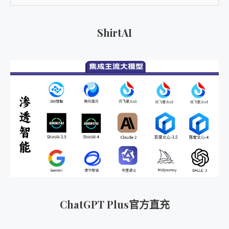
索
ShirtAI
ChatGPT Plus官方直充