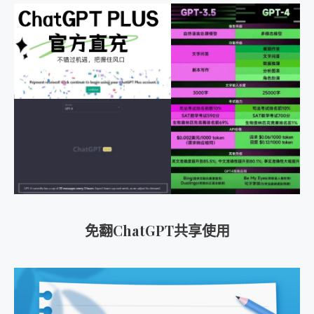
免翻ChatGPT共享使用