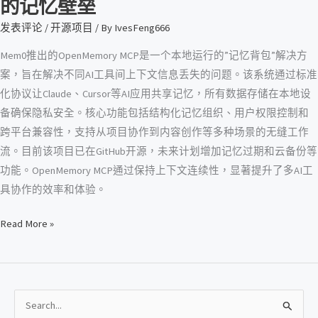
的记忆壁垒
壁
发表评论
/
开源项目
/ By
IvesFeng666
垒
Mem0推出的OpenMemory MCP是一个本地运行的”记忆背包”解决方
案，旨在解决不同AI工具间上下文信息丢失的问题。该系统通过标准
化协议让Claude、Cursor等AI应用共享记忆，所有数据存储在本地设
备确保隐私安全。核心功能包括结构化记忆组织、用户权限控制和
跨平台兼容性，支持从项目协作到内容创作等多种场景的无缝工作
流。目前该项目已在GitHub开源，未来计划增加记忆过期和云备份等
功能。OpenMemory MCP通过保持上下文连续性，显著提升了多AI工
具协作的效率和体验。
Read More »
搜