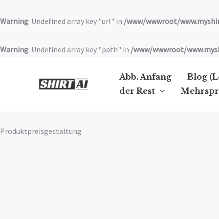
Zum
Inhalt
Warning
: Undefined array key "url" in
/www/wwwroot/www.myshirt
springen
Warning
: Undefined array key "path" in
/www/wwwroot/www.myshir
Abb. Anfang
Blog (
der Rest
Mehrspr
Produktpreisgestaltung