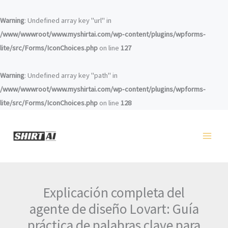
Ir
al
Warning
: Undefined array key "url" in
contenido
/www/wwwroot/www.myshirtai.com/wp-content/plugins/wpforms-
lite/src/Forms/IconChoices.php
on line
127
Warning
: Undefined array key "path" in
/www/wwwroot/www.myshirtai.com/wp-content/plugins/wpforms-
lite/src/Forms/IconChoices.php
on line
128
Explicación completa del
agente de diseño Lovart: Guía
práctica de palabras clave para