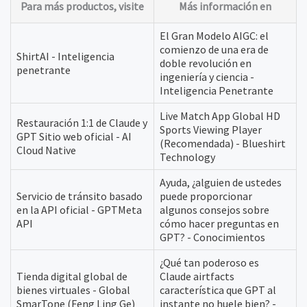
Para más productos, visite
Más información en
El Gran Modelo AIGC: el
comienzo de una era de
ShirtAI - Inteligencia
doble revolución en
penetrante
ingeniería y ciencia -
Inteligencia Penetrante
Live Match App Global HD
Restauración 1:1 de Claude y
Sports Viewing Player
GPT Sitio web oficial - AI
(Recomendada) - Blueshirt
Cloud Native
Technology
Ayuda, ¿alguien de ustedes
Servicio de tránsito basado
puede proporcionar
en la API oficial - GPTMeta
algunos consejos sobre
API
cómo hacer preguntas en
GPT? - Conocimientos
¿Qué tan poderoso es
Tienda digital global de
Claude airtfacts
bienes virtuales - Global
característica que GPT al
SmarTone (Feng Ling Ge)
instante no huele bien? -