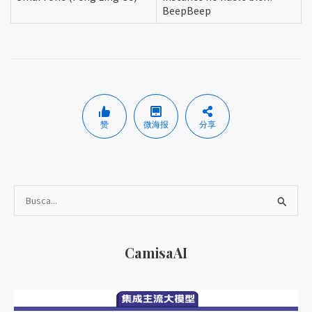
BeepBeep
赞
微海报
分享
B
u
s
CamisaAI
c
a
r