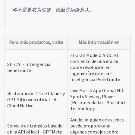
你不需要成为信徒，但至少别做盲人。
Para más productos, visite
Más información en
El Gran Modelo AIGC: el
comienzo de una era de
ShirtAI - Inteligencia
doble revolución en
penetrante
ingeniería y ciencia -
Inteligencia Penetrante
Live Match App Global HD
Restauración 1:1 de Claude y
Sports Viewing Player
GPT Sitio web oficial - AI
(Recomendada) - Blueshirt
Cloud Native
Technology
Ayuda, ¿alguien de ustedes
Servicio de tránsito basado
puede proporcionar
en la API oficial - GPTMeta
algunos consejos sobre