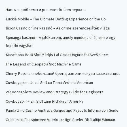
Частые проблемы и решения kraken зеркала
Luckia Mobile – The Ultimate Betting Experience on the Go
Bison Casino online kaszinó – Az online szerencsejáték világa
Spinanga kaszinó – A játékterem, amely mindent kínál, amire egy
fogadó vágyhat
Marathona Betā Slot Mērķis Lai Gaida Ungurinātu Svešiniece
The Legend of Cleopatra Slot Machine Game
Cherry Pop: как небольшой бренд изменил вкусы казахстанцев
Cowboyspin – Jocul Slot cu Tema Vestului American
WinBoost Slots Review and Strategy Guide for Beginners
Cowboyspin – Ein Slot zum Ritt durch Amerika
Panda Zino Casino Australia Games and Payouts Information Guide
Gokken bij Fairspin: een Veerkrachtige Speler Blijft altijd Winnaar