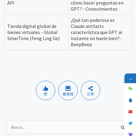
API
cómo hacer preguntas en
GPT? - Conocimientos
¿Qué tan poderoso es
Tienda digital global de
Claude airtfacts
bienes virtuales - Global
característica que GPT al
SmarTone (Feng Ling Ge)
instante no huele bien? -
BeepBeep
→
赞
微海报
分享
B