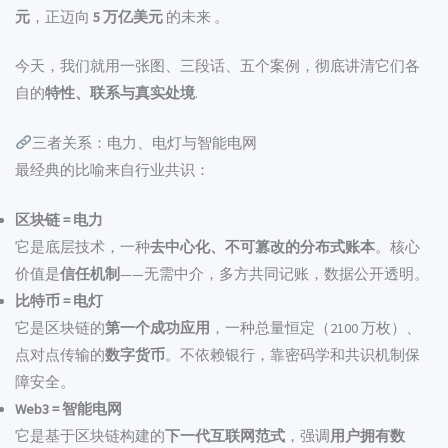
元
，正迈向
5 万亿美元
的未来 。
今天，我们就用一张图、三段话、五个案例，彻底讲清它们各
自的
特性、联系与真实处境
.
三者关系：电力、电灯与智能电网
最经典的比喻来自行业共识：
区块链 = 电力
它是底层技术，一种
去中心化、不可篡改的分布式账本
。核心
价值是
信任机制
——无需中介，多方共同记账，数据公开透明。
比特币 = 电灯
它是区块链的
第一个成功应用
，一种总量恒定（2100 万枚）、
点对点传输的
数字货币
。不依赖银行，靠密码学和共识机制保
障安全。
Web3 = 智能电网
它是基于区块链构建的
下一代互联网范式
，强调
用户拥有数