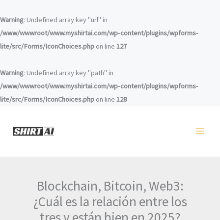
Ir
al
Warning
: Undefined array key "url" in
contenido
/www/wwwroot/www.myshirtai.com/wp-content/plugins/wpforms-
lite/src/Forms/IconChoices.php
on line
127
Warning
: Undefined array key "path" in
/www/wwwroot/www.myshirtai.com/wp-content/plugins/wpforms-
lite/src/Forms/IconChoices.php
on line
128
Blockchain, Bitcoin, Web3:
¿Cuál es la relación entre los
tres y están bien en 2025?