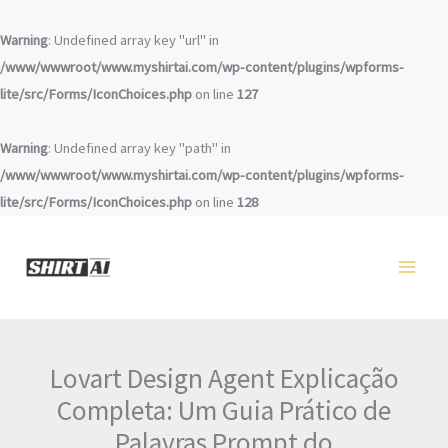
Saltar
para
Warning
: Undefined array key "url" in
o
/www/wwwroot/www.myshirtai.com/wp-content/plugins/wpforms-
conteúdo
lite/src/Forms/IconChoices.php
on line
127
Warning
: Undefined array key "path" in
/www/wwwroot/www.myshirtai.com/wp-content/plugins/wpforms-
lite/src/Forms/IconChoices.php
on line
128
Lovart Design Agent Explicação
Completa: Um Guia Prático de
Palavras Prompt do