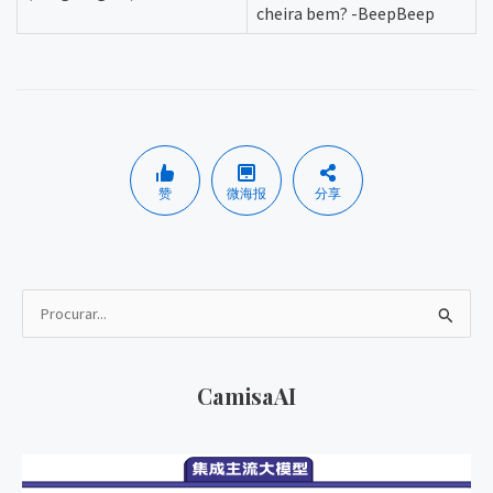
cheira bem? -BeepBeep
赞
微海报
分享
P
r
o
CamisaAI
c
u
r