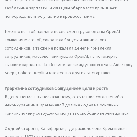
заоблачные зарплаты, и сам Цукерберг часто принимает
непосредственное участие в процессе найма.
Именно по этой причине после смены руководства OpenAI
компания Microsoft сократила бонусы и акции своих
сотрудников, а также не пожалела денег и привлекла
сотрудников, массово покинувших OpenAI, на непомерно
высокие зарплаты. На обочине также ждут своего часа Anthropic,
Adept, Cohere, Replit и множество других AI-стартапов.
Удержание сотрудников с ощущением цели и роста
В дополнение к вышесказанному, отсутствие соглашений о
неконкуренции в Кремниевой долине - одна из основных
причин, почему сотрудники могут так свободно перемещаться.
С одной стороны, Калифорния, где расположена Кремниевая
долина, в 1872 году законодательно запретила соглашения о