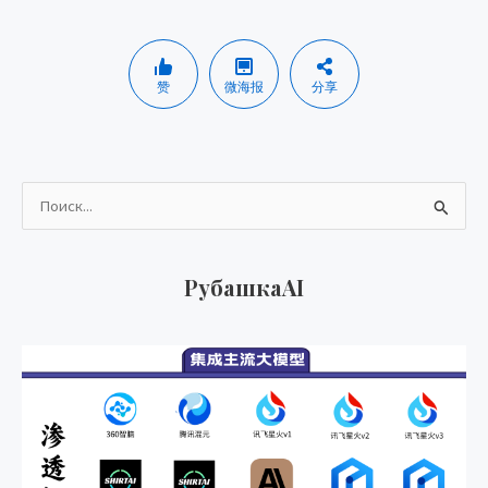
赞
微海报
分享
И
с
к
РубашкаAI
а
т
ь
: