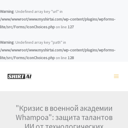
Перейти
к
Warning
: Undefined array key "url" in
содержанию
/www/wwwroot/www.myshirtai.com/wp-content/plugins/wpforms-
lite/src/Forms/IconChoices.php
on line
127
Warning
: Undefined array key "path" in
/www/wwwroot/www.myshirtai.com/wp-content/plugins/wpforms-
lite/src/Forms/IconChoices.php
on line
128
"Кризис в военной академии
Whampoa": защита талантов
ИИ от технологических