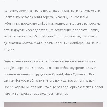
Конечно, OpenAI активно привлекает таланты, и не только эти
несколько человек были переманиваемы, но, согласно
публичным профилям LinkedIn и людям, знакомым с вопросом,
есть и другие исследователи, участвующие в проекте Gemini,
которые перешли в OpenAI с ноября прошлого года, включая
Джонатана Уесато, Майю Трбач, Керен Гу-. Лемберг, Тао Ванг и
другие.
Однако нельзя не сказать, что самый тяжеловесный талант
Google направил в OpenAI, не являющийся соучредителем и
главным научным сотрудником OpenAI, Илья Суцкевер. Как
важная фигура в области ИИ, его приход, несомненно, дал
OpenAI огромный толчок. Это еще раз подчеркивает, что OpenAI
ищет и привлекает выдающиеся таланты.