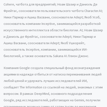
Cohere, чатбота для предприятий; Ноам Шазир и Даниэль Де
Фрейтас, сооснователи пользовательского чатбота Character.AI;
Ники Пармар и Ашиш Васвани, сооснователи Adept; Якоб Усоб,
сооснователь компании Inceptive, занимающейся разработкой
искусственного интеллекта в области биологии. AI; Ноам Шазир
и Даниэль де Фрейтас, сооснователи Adept; Ники Пармар и
Ашиш Васвани, сооснователи Adept; Якоб Ушкорейт,
сооснователь Inceptive, компании, занимающейся ИИ-
биологией, а также основатель Sakana AI Ллион Джонс.
Компания Google создала специальный фонд вознаграждения
акциями в надежде отбиться от натиска переманивания людей
любой ценой и удержать лучших исследователей ИИ,
сообщает The Information со ссылкой на людей, знакомых с этим
вопросом. В рамках DeepMind, основного подразделения
Google, ряд исследователей, работающих на Gemini, получили
ограниченные акции на сумму от сотен тысяч до миллионов