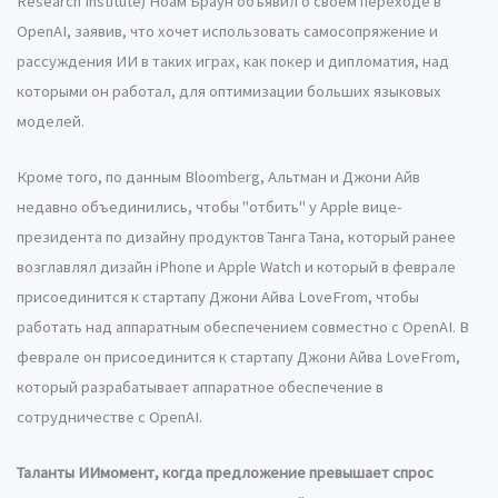
Research Institute) Ноам Браун объявил о своем переходе в
OpenAI, заявив, что хочет использовать самосопряжение и
рассуждения ИИ в таких играх, как покер и дипломатия, над
которыми он работал, для оптимизации больших языковых
моделей.
Кроме того, по данным Bloomberg, Альтман и Джони Айв
недавно объединились, чтобы "отбить" у Apple вице-
президента по дизайну продуктов Танга Тана, который ранее
возглавлял дизайн iPhone и Apple Watch и который в феврале
присоединится к стартапу Джони Айва LoveFrom, чтобы
работать над аппаратным обеспечением совместно с OpenAI. В
феврале он присоединится к стартапу Джони Айва LoveFrom,
который разрабатывает аппаратное обеспечение в
сотрудничестве с OpenAI.
Таланты ИИ
момент, когда предложение превышает спрос