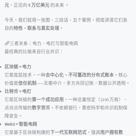
元
，正迈向
5 万亿美元
的未来 。
今天，我们就用一张图、三段话、五个案例，彻底讲清它们各
自的
特性、联系与真实处境
。
三者关系：电力、电灯与智能电网
最经典的比喻来自行业共识：
区块链 = 电力
它是底层技术，一种
去中心化、不可篡改的分布式账本
。核心
价值是
信任机制
——无需中介，多方共同记账，数据公开透明。
比特币 = 电灯
它是区块链的
第一个成功应用
，一种总量恒定（2100 万枚）、
点对点传输的
数字货币
。不依赖银行，靠密码学和共识机制保
障安全。
Web3 = 智能电网
它是基于区块链构建的
下一代互联网范式
，强调
用户拥有数