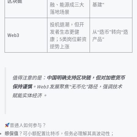
区块链
融、能源成三大
基建”
落地场景
投机退潮，但开
发者生态更健
从“造币”转向“造
Web3
康；5类岗位薪资
产品”
逆势上涨
值得注意的是：
中国明确支持区块链，但对加密货币
保持谨慎
。Web3 发展聚焦“无币化”路径，强调技术
赋能实体经济 。
普通人如何参与？
想保值
？可小额配置比特币，但务必理解其高波动性；