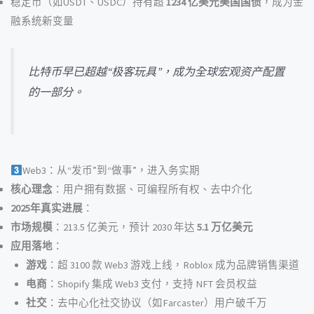
稳定币（如USDT、USDC）持有超
1234 亿美元美国国债
，成为金
融系统新变量
比特币早已超越“极客玩具”，成为全球宏观资产配置
的一部分。
Web3：从“发币”到“做事”，进入务实期
核心理念
：用户拥有数据、可编程所有权、去中介化
2025年真实进展
：
市场规模
：213.5 亿美元，预计 2030 年达
5.1 万亿美元
应用落地
：
游戏
：超 3100 款 Web3 游戏上线，Roblox 成为品牌销售渠道
电商
：Shopify 集成 Web3 支付，支持 NFT 会员权益
社交
：去中心化社交协议（如Farcaster）用户破千万