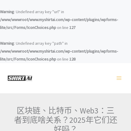
跳
至
Warning
: Undefined array key "url" in
内
/www/wwwroot/www.myshirtai.com/wp-content/plugins/wpforms-
容
lite/src/Forms/IconChoices.php
on line
127
Warning
: Undefined array key "path" in
/www/wwwroot/www.myshirtai.com/wp-content/plugins/wpforms-
lite/src/Forms/IconChoices.php
on line
128
区块链、比特币、Web3：三
者到底啥关系？2025年它们还
好吗？