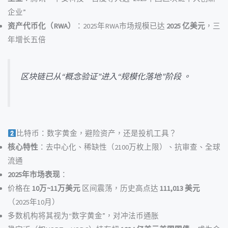
企业”
资产代币化（RWA）
：2025年RWA市场规模已达
2025 亿美元
，三
年增长五倍
区块链已从“概念验证”进入“规模化落地”阶段 。
比特币：数字黄金，避险资产，还是投机工具？
核心特性
：去中心化、稀缺性（2100万枚上限）、抗审查、全球
流通
2025年市场表现
：
价格在
10万~11万美元
区间震荡，历史高点达
111,013 美元
（2025年10月）
多数机构将其视为“数字黄金”，对冲法币通胀