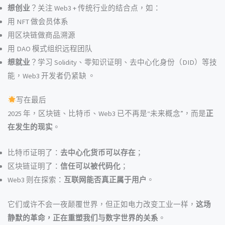
想创业
？关注 Web3 + 传统行业的结合点，如：
用 NFT 做会员体系
用区块链做商品溯源
用 DAO 模式组织远程团队
想就业
？学习 Solidity、零知识证明、去中心化身份（DID）等技
能，Web3 开发者仍紧缺 。
写在最后
2025 年，区块链、比特币、Web3 已不再是“未来概念”，而是
正
在发生的现实
。
比特币证明了：
去中心化货币可以存在
；
区块链证明了：
信任可以被代码化
；
Web3 则在探索：
互联网能否真正属于用户
。
它们或许不会一夜颠覆世界，但正如电力改变工业一样，
这场
静默的革命，正在重塑我们与数字世界的关系
。