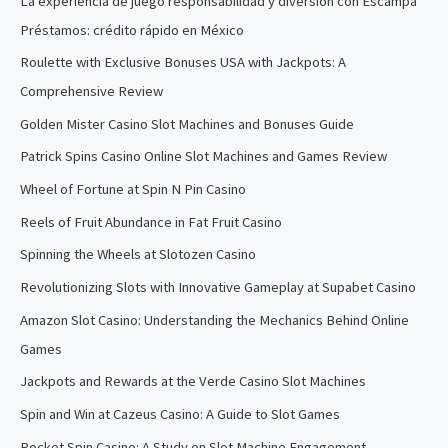
La experiencia de juego responsabilidad y diversión con Escampa
Préstamos: crédito rápido en México
Roulette with Exclusive Bonuses USA with Jackpots: A
Comprehensive Review
Golden Mister Casino Slot Machines and Bonuses Guide
Patrick Spins Casino Online Slot Machines and Games Review
Wheel of Fortune at Spin N Pin Casino
Reels of Fruit Abundance in Fat Fruit Casino
Spinning the Wheels at Slotozen Casino
Revolutionizing Slots with Innovative Gameplay at Supabet Casino
Amazon Slot Casino: Understanding the Mechanics Behind Online
Games
Jackpots and Rewards at the Verde Casino Slot Machines
Spin and Win at Cazeus Casino: A Guide to Slot Games
Rocket Spin Casino: A Study on Slot Machine Engagement