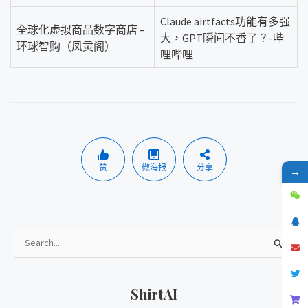
Claude airtfacts功能有多强
全球化虚拟商品数字商店 –
大，GPT瞬间不香了？-哔
环球智购（凤灵阁）
哩哔哩
赞
微海报
分享
→
搜
索
ShirtAI