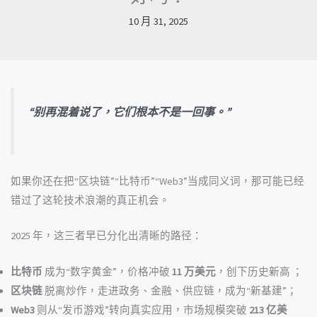
10 月 31, 2025
“别再混着说了，它们根本不是一回事。”
如果你还在把“区块链”“比特币”“Web3”当成同义词，那可能已经
错过了这轮技术浪潮的真正机会。
2025 年，这三者早已分化出清晰的路径：
比特币
成为“数字黄金”，价格冲破
11 万美元
，创下历史新高 ；
区块链
脱离炒作，走进政务、金融、供应链，成为“新基建”；
Web3
则从“发币游戏”转向真实应用，市场规模突破
213 亿美