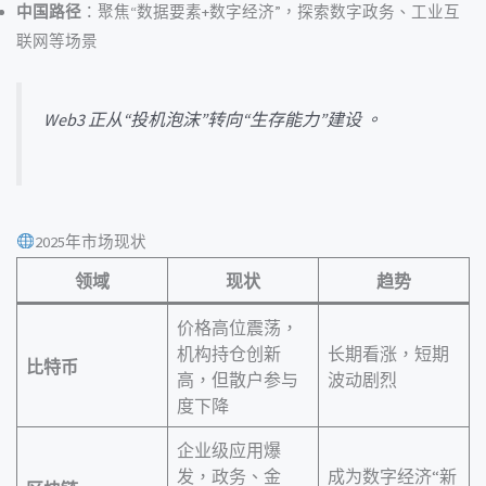
中国路径
：聚焦“数据要素+数字经济”，探索数字政务、工业互
联网等场景
Web3 正从“投机泡沫”转向“生存能力”建设 。
2025年市场现状
领域
现状
趋势
价格高位震荡，
机构持仓创新
长期看涨，短期
比特币
高，但散户参与
波动剧烈
度下降
企业级应用爆
发，政务、金
成为数字经济“新