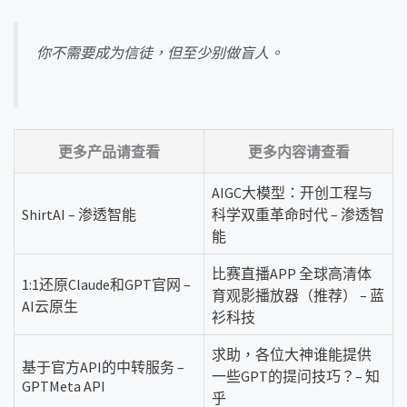
你不需要成为信徒，但至少别做盲人。
更多产品请查看
更多内容请查看
AIGC大模型：开创工程与
ShirtAI – 渗透智能
科学双重革命时代 – 渗透智
能
比赛直播APP 全球高清体
1:1还原Claude和GPT官网 –
育观影播放器（推荐） – 蓝
AI云原生
衫科技
求助，各位大神谁能提供
基于官方API的中转服务 –
一些GPT的提问技巧？– 知
GPTMeta API
乎