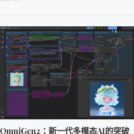
OmniGen2：
新
一
代
多
模
态
AI
的
突
破
性
进
OmniGen2：新一代多模态AI的突破