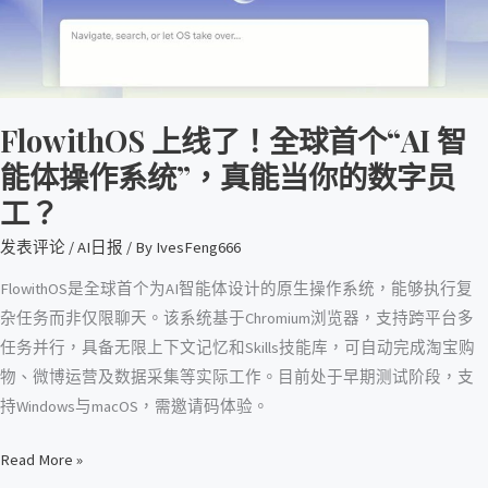
首
个
“AI
智
FlowithOS 上线了！全球首个“AI 智
能
体
能体操作系统”，真能当你的数字员
操
工？
作
发表评论
/
AI日报
/ By
IvesFeng666
系
统”，
FlowithOS是全球首个为AI智能体设计的原生操作系统，能够执行复
真
杂任务而非仅限聊天。该系统基于Chromium浏览器，支持跨平台多
能
任务并行，具备无限上下文记忆和Skills技能库，可自动完成淘宝购
当
物、微博运营及数据采集等实际工作。目前处于早期测试阶段，支
你
持Windows与macOS，需邀请码体验。
的
数
Read More »
字