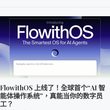
员
工？
FlowithOS
上
线
了！
全
球
首
个
“AI
智
FlowithOS 上线了！全球首个“AI 智
能
体
能体操作系统”，真能当你的数字员
操
工？
作