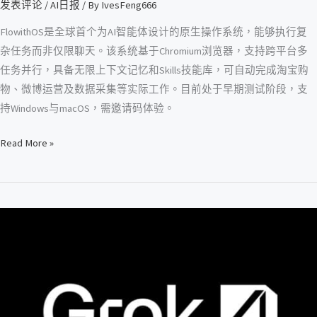
发表评论
/
AI日报
/ By
IvesFeng666
系
统”，
FlowithOS是全球首个为AI智能体设计的原生操作系统，能够执行复
真
杂任务而非仅限聊天。该系统基于Chromium浏览器，支持跨平台多
能
任务并行，具备无限上下文记忆和Skills技能库，可自动完成淘宝购
当
物、微博运营及数据采集等实际工作。目前处于早期测试阶段，支
你
持Windows与macOS，需邀请码体验。
的
数
Read More »
字
员
工？
Grok
4：
马
斯
克
20