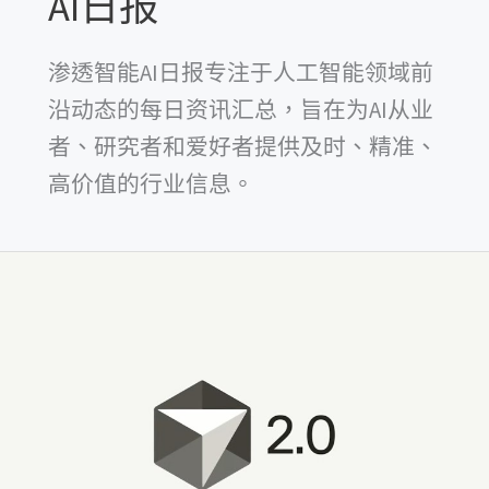
AI日报
渗透智能AI日报专注于人工智能领域前
沿动态的每日资讯汇总，旨在为AI从业
者、研究者和爱好者提供及时、精准、
高价值的行业信息。
Cursor
2.0
炸
场
了！
自
研
模