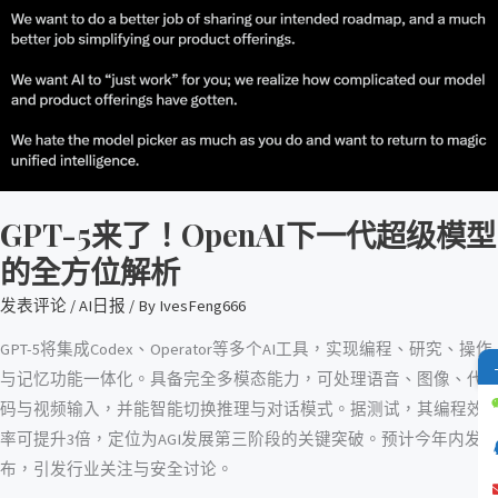
了！
OpenAI
下
一
代
超
级
GPT-5来了！OpenAI下一代超级模型
模
型
的全方位解析
的
发表评论
/
AI日报
/ By
IvesFeng666
全
方
GPT-5将集成Codex、Operator等多个AI工具，实现编程、研究、操作
位
与记忆功能一体化。具备完全多模态能力，可处理语音、图像、代
解
码与视频输入，并能智能切换推理与对话模式。据测试，其编程效
析
率可提升3倍，定位为AGI发展第三阶段的关键突破。预计今年内发
布，引发行业关注与安全讨论。