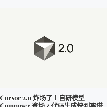
Cursor
2.0
炸
场
了！
自
研
模
型
Composer
登
场，
代
码
Cursor 2.0 炸场了！自研模型
生
Composer 登场，代码生成快到离谱