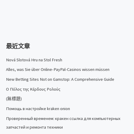
最近文章
Nová Slotová Hru na Stol Fresh
Alles, was Sie über Online-PayPal-Casinos wissen müssen
New Betting Sites Not on Gamstop: A Comprehensive Guide
Ο Πόλος της Κέρδους Ρολούς
(無標題)
Помощь в настройке kraken onion
Проверенный временем: кракен ссылка для компьютерных
запчастей и ремонта техники