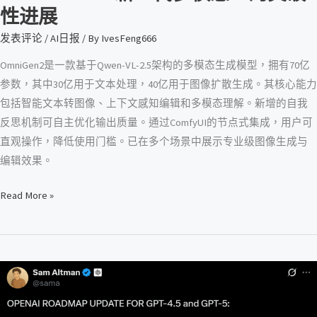
展
性进展
发表评论
/
AI日报
/ By
IvesFeng666
OmniGen2是一款基于Qwen-VL-2.5架构的多模态生成模型，拥有70亿
参数，其中30亿用于文本处理，40亿用于图像扩散生成。其核心能力
包括智能文本转图像、上下文感知编辑和多模态理解。新增的自我
反思机制可自主优化输出质量。通过ComfyUI的节点式集成，用户可
直观操作，降低使用门槛。已在多个场景中展示专业级图像生成与
编辑效果。
Read More »
GPT-
5
来