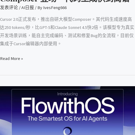
成
发表评论
/
AI日报
/ By
IvesFeng666
快
到
Cursor 2.0正式发布，推出自研大模型Composer。其代码生成速度高
离
达250 tokens/秒，比GPT-5和Claude Sonnet 4.5快2倍。该模型专为真实
谱
开发场景训练，能自主完成编码、测试和修复Bug的全流程，目前仅
集成于Cursor编辑器内部使用。
Read More »
FlowithOS
上
线
了！
全
球