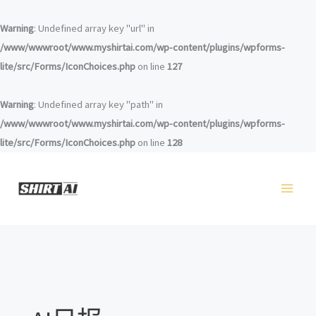
跳
至
Warning
: Undefined array key "url" in
内
/www/wwwroot/www.myshirtai.com/wp-content/plugins/wpforms-
容
lite/src/Forms/IconChoices.php
on line
127
Warning
: Undefined array key "path" in
/www/wwwroot/www.myshirtai.com/wp-content/plugins/wpforms-
lite/src/Forms/IconChoices.php
on line
128