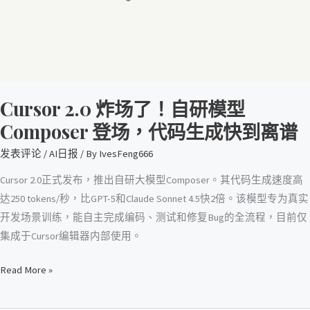
型
Composer
登
场，
代
码
Cursor 2.0 炸场了！自研模型
生
Composer 登场，代码生成快到离谱
成
发表评论
/
AI日报
/ By
IvesFeng666
快
到
Cursor 2.0正式发布，推出自研大模型Composer。其代码生成速度高
离
达250 tokens/秒，比GPT-5和Claude Sonnet 4.5快2倍。该模型专为真实
谱
开发场景训练，能自主完成编码、测试和修复Bug的全流程，目前仅
集成于Cursor编辑器内部使用。
Read More »