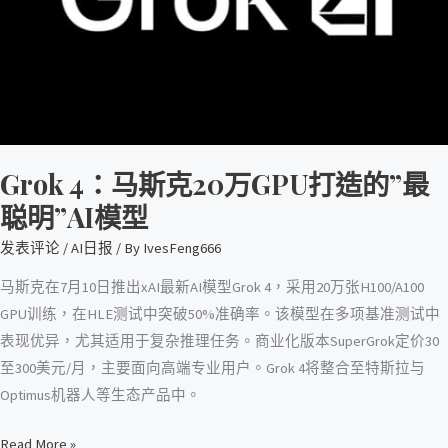
万
GPU
打
造
的”
最
Grok 4：马斯克20万GPU打造的”最
聪
聪明”AI模型
明”
AI
发表评论
/
AI日报
/ By
IvesFeng666
模
马斯克在7月10日推出xAI最新AI模型Grok 4，采用20万张H100/A100
型
GPU训练，在HLE测试中突破50%准确率。该模型在多项基准测试中
表现优异，尤其适用于复杂推理任务。商业化版本SuperGrok定价30
至300美元/月，主要面向高端专业用户。Grok 4将整合至特斯拉与
Optimus机器人等生态产品中。
Read More »