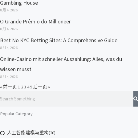
Gambling House
8 月 4, 2026
O Grande Prêmio do Millioneer
8 月 4, 2026
Best No KYC Betting Sites: A Comprehensive Guide
8 月 4, 2026
Online-Casino mit schneller Auszahlung: Alles, was du
wissen musst
8 月 4, 2026
« 前一页
1
2
3
4
5
后一页 »
搜
索
Popular Category
人工智能建模与重构(20)