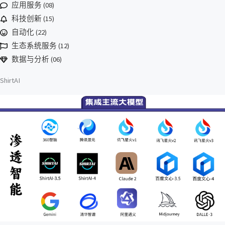
应用服务 (08)
科技创新 (15)
自动化 (22)
生态系统服务 (12)
数据与分析 (06)
ShirtAI