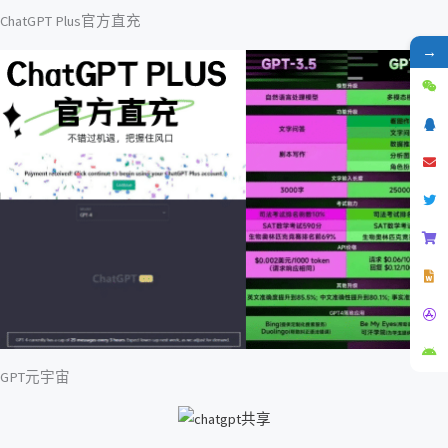
ChatGPT Plus官方直充
→
GPT元宇宙