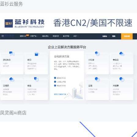
蓝衫云服务
凤灵阁AI商店