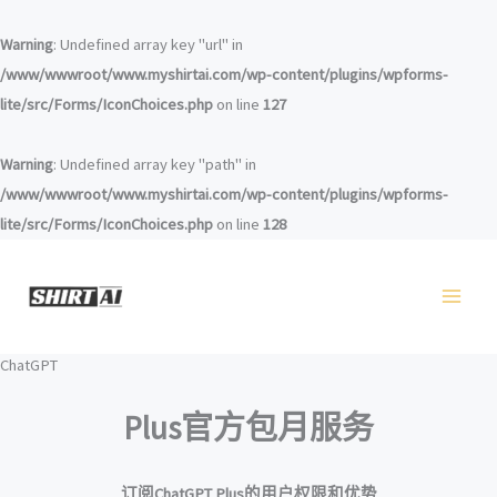
跳
至
Warning
: Undefined array key "url" in
内
/www/wwwroot/www.myshirtai.com/wp-content/plugins/wpforms-
容
lite/src/Forms/IconChoices.php
on line
127
Warning
: Undefined array key "path" in
/www/wwwroot/www.myshirtai.com/wp-content/plugins/wpforms-
lite/src/Forms/IconChoices.php
on line
128
ChatGPT
Plus官方包月服务
订阅ChatGPT Plus的用户权限和优势