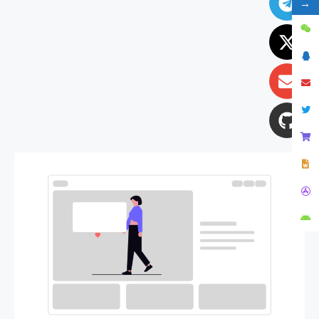
→
twitter