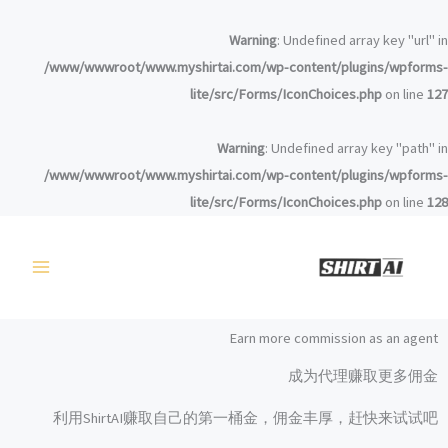
طي
ى
Warning
: Undefined array key "url" 
محتوى
/www/wwwroot/www.myshirtai.com/wp-content/plugins/wpform
lite/src/Forms/IconChoices.php
on line
1
Warning
: Undefined array key "path" 
/www/wwwroot/www.myshirtai.com/wp-content/plugins/wpform
lite/src/Forms/IconChoices.php
on line
1
Earn more commission as an agent
成为代理赚取更多佣金
利用ShirtAI赚取自己的第一桶金，佣金丰厚，赶快来试试吧