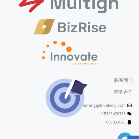
联系我们
商务合作
ivesfeng@bluelsqkj.com
f15303420735
693853575
Envelope
Telegram
Github
X-