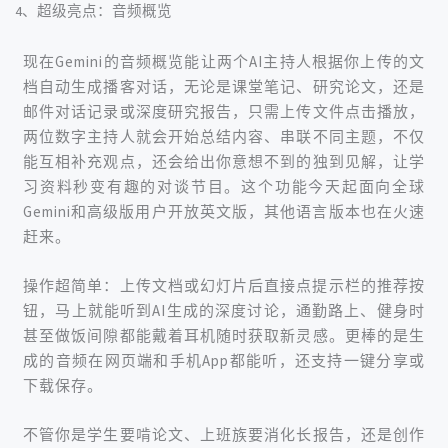
4、超级亮点：音频概览
现在Gemini的音频概览能让两个AI主持人根据你上传的文
档自动生成播客对话，
无论是课堂笔记、研究论文，还是
邮件对话记录或深度研究报告，
只需上传文件点击播放，
两位数字主持人就会开始总结内容、串联不同主题，不仅
能互相补充观点，还会给出你意想不到的独到见解，让学
习资料秒变有趣的对谈节目。
这个功能今天起面向全球
Gemini和高级版用户开放英文版，其他语言版本也在火速
赶来。
操作超简单：
上传文档或幻灯片后直接点提示栏的推荐按
钮，马上就能听到AI生成的深度讨论，通勤路上、健身时
甚至做饭间隙都能戴着耳机随时获取新灵感。
更棒的是生
成的音频在网页端和手机App都能听，还支持一键分享或
下载保存。
不管你是学生要啃论文、上班族要消化长报告，还是创作