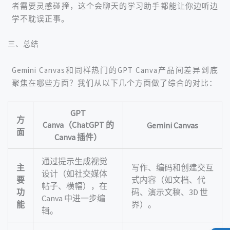
者需要灵感碰撞，这个会聊天的学习助手都能让你边听边
学不耽误正事。
三、总结
Gemini Canvas和同样热门的GPT Canva产品间差异到底
聚焦在哪些方面？我们从以下几个方面做了综合的对比：
GPT
方
Canva（ChatGPT 的
Gemini Canvas
面
Canva 插件）
通过提示生成视觉
主
写作、编码和创建交互
设计（如社交媒体
要
式内容（如文档、代
帖子、横幅），在 
功
码、演示文稿、3D 世
Canva 中进一步编
能
界）。
辑。