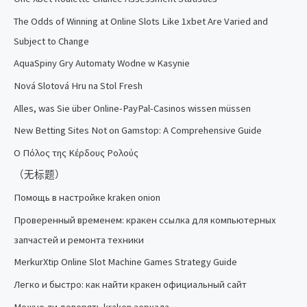
The Odds of Winning at Online Slots Like 1xbet Are Varied and
Subject to Change
AquaSpiny Gry Automaty Wodne w Kasynie
Nová Slotová Hru na Stol Fresh
Alles, was Sie über Online-PayPal-Casinos wissen müssen
New Betting Sites Not on Gamstop: A Comprehensive Guide
Ο Πόλος της Κέρδους Ρολούς
（无标题）
Помощь в настройке kraken onion
Проверенный временем: кракен ссылка для компьютерных
запчастей и ремонта техники
MerkurXtip Online Slot Machine Games Strategy Guide
Легко и быстро: как найти кракен официальный сайт
Можно ли доверять kraken зеркала