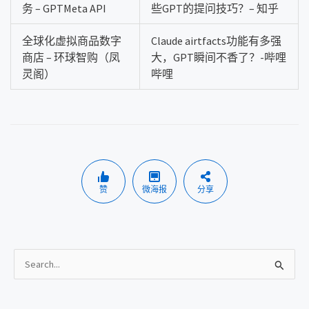
务 – GPTMeta API
些GPT的提问技巧？– 知乎
全球化虚拟商品数字
Claude airtfacts功能有多强
商店 – 环球智购（凤
大，GPT瞬间不香了？-哔哩
灵阁）
哔哩
赞
微海报
分享
搜
索
：