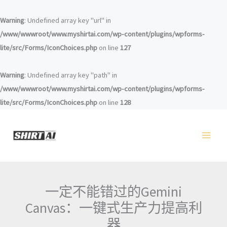
跳
至
Warning
: Undefined array key "url" in
内
/www/wwwroot/www.myshirtai.com/wp-content/plugins/wpforms-
容
lite/src/Forms/IconChoices.php
on line
127
Warning
: Undefined array key "path" in
/www/wwwroot/www.myshirtai.com/wp-content/plugins/wpforms-
lite/src/Forms/IconChoices.php
on line
128
一定不能错过的Gemini
Canvas：一键式生产力提高利
器