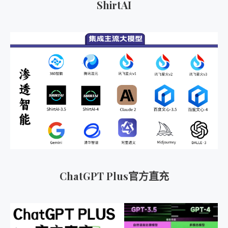
ShirtAI
ChatGPT Plus官方直充