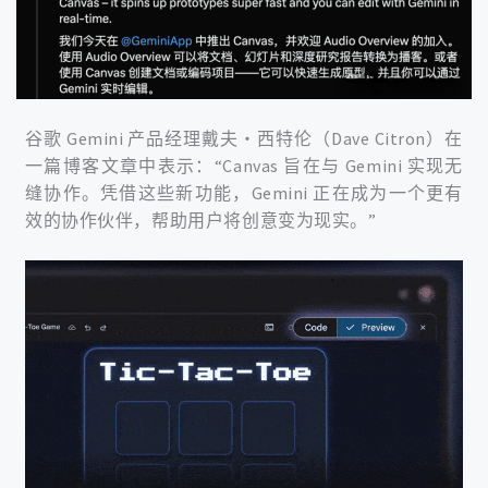
谷歌 Gemini 产品经理戴夫・西特伦（Dave Citron）在
一篇博客文章中表示：“Canvas 旨在与 Gemini 实现无
缝协作。凭借这些新功能，Gemini 正在成为一个更有
效的协作伙伴，帮助用户将创意变为现实。”