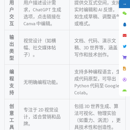
用
用户描述设计需
提供交互式空间，支持
→
户
求，ChatGPT 生成
实时编辑和 AI 反馈，
交
选项，点击链接在 
如生成草稿、调整语气
互
Canva 中编辑。
或格式。
输
视觉设计（如横
文档、代码、演示文
出
幅、社交媒体帖
稿、3D 世界等，涵盖
类
子）。
写作和技术创作。
型
编
支持多种编程语言，生
程
成代码原型，可导出 
无明确编程功能。
支
Python 代码至 Google 
持
Colab。
创
包括 3D 世界生成、算
专注于 2D 视觉设
意
法可视化、物理实验
计，适合营销和品
工
（如重力、涡流），更
牌。
具
具技术性和创造性。