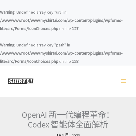
跳
至
Warning
: Undefined array key "url" in
内
/www/wwwroot/www.myshirtai.com/wp-content/plugins/wpforms-
容
lite/src/Forms/IconChoices.php
on line
127
Warning
: Undefined array key "path" in
/www/wwwroot/www.myshirtai.com/wp-content/plugins/wpforms-
lite/src/Forms/IconChoices.php
on line
128
OpenAI 新一代编程革命：
Codex 智能体全面解析
19 5 月, 2025