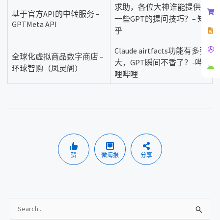
求助，各位大神谁能提供
基于官方API的中转服务 –
一些GPT的提问技巧？– 知
GPTMeta API
乎
Claude airtfacts功能有多强
全球化虚拟商品数字商店 –
大，GPT瞬间不香了？-哔
环球智购（凤灵阁）
哩哔哩
赞
微海报
分享
搜