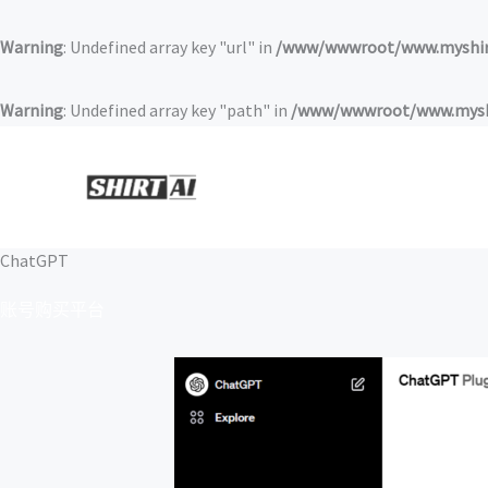
跳
至
Warning
: Undefined array key "url" in
/www/wwwroot/www.myshirt
内
容
Warning
: Undefined array key "path" in
/www/wwwroot/www.myshir
ChatGPT
账号购买平台