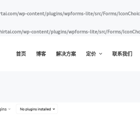
ai.com/wp-content/plugins/wpforms-lite/src/Forms/IconChoic
tai.com/wp-content/plugins/wpforms-lite/src/Forms/IconCho
首页
博客
解决方案
定价
联系我们