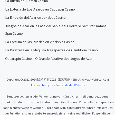
La Rueda del Roman Casino
La Lotería de Los Azaros en Capospin Casino
La Emoción del Azar en Jokabet Casino
Juegos de Azar en la Casa del Sable del Guerrero Samurai: Katana
Spin Casino
La Fortuna de las Ruedas en Vincispin Casino
La Destreza en la Máquina Tragaperras de Gambloria Casino
Oscarspin Casino – O Grande Atrativo dos Jogos de Azar
Copyright © 2021-2024 版权所有 2026 | 渗透智能 - ShirtAI www.myshirtai.com
Überwachung des Zustands der Website
Benutzer sollten mit der Verwendung von künstlicher Intelligenz-bezogene
Produkte Politik und die damit verbundenen Gesetze und Vorschriften entsprechen,
kann nicht verwendet werden, um illegale Aktivitäten durchzuführen, Missbrauch
der Funktionen dieser Website zu produzieren keine rechtlichen Folgen dieser