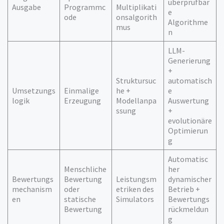
überprüfbar
Ausgabe
Programmc
Multiplikati
e
ode
onsalgorith
Algorithme
mus
n
LLM-
Generierung
+
Struktursuc
automatisch
Umsetzungs
Einmalige
he +
e
logik
Erzeugung
Modellanpa
Auswertung
ssung
+
evolutionäre
Optimierun
g
Automatisc
Menschliche
her
Bewertungs
Bewertung
Leistungsm
dynamischer
mechanism
oder
etriken des
Betrieb +
en
statische
Simulators
Bewertungs
Bewertung
rückmeldun
g