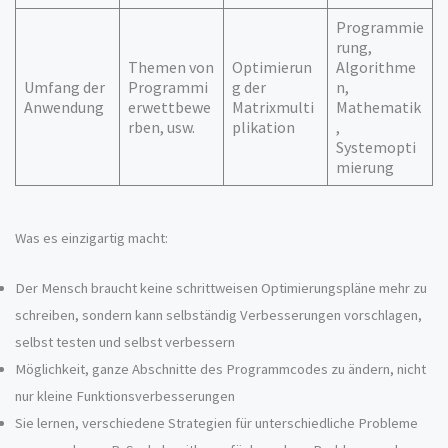
Programmie
rung,
Themen von
Optimierun
Algorithme
Umfang der
Programmi
g der
n,
Anwendung
erwettbewe
Matrixmulti
Mathematik
rben, usw.
plikation
,
Systemopti
mierung
Was es einzigartig macht:
Der Mensch braucht keine schrittweisen Optimierungspläne mehr zu
schreiben, sondern kann selbständig Verbesserungen vorschlagen,
selbst testen und selbst verbessern
Möglichkeit, ganze Abschnitte des Programmcodes zu ändern, nicht
nur kleine Funktionsverbesserungen
Sie lernen, verschiedene Strategien für unterschiedliche Probleme