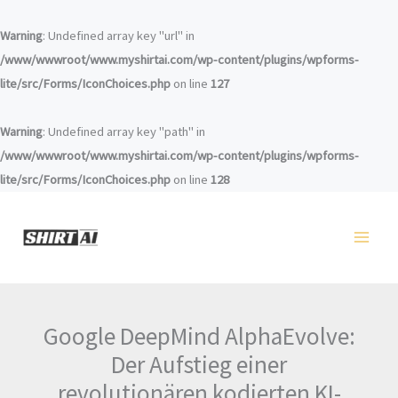
Zum
Inhalt
Warning
: Undefined array key "url" in
springen
/www/wwwroot/www.myshirtai.com/wp-content/plugins/wpforms-
lite/src/Forms/IconChoices.php
on line
127
Warning
: Undefined array key "path" in
/www/wwwroot/www.myshirtai.com/wp-content/plugins/wpforms-
lite/src/Forms/IconChoices.php
on line
128
Google DeepMind AlphaEvolve:
Der Aufstieg einer
revolutionären kodierten KI-