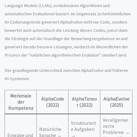
Language Models (LLMs), evolutionären Algorithmen und
automatischen Evaluatoren basiert. Im Gegensatz zu herkömmlichen
KI-Codierungstools generiert AlphaEvolve nicht nur Code, sondern
bewertet auch automatisch die Leistung dieses Codes, passt dann
die Strategie auf der Grundlage der Bewertungsergebnisse an und
generiert iterativ bessere Lösungen, wodurch im Wesentlichen der
Prozess der "natürlichen algorithmischen Evolution" simuliert wird.
Der grundlegende Unterschied zwischen AlphaEvolve und früheren
KI-Systemen:
Merkmale
AlphaCode
AlphaTenso
AlphaEvolve
der
(2022)
r (2022)
(2025)
Kompetenz
Verallgemei
Strukturiert
nerte
Natürliche
e Aufgaben
Probleme →
Eingabe und
Sprache →
→