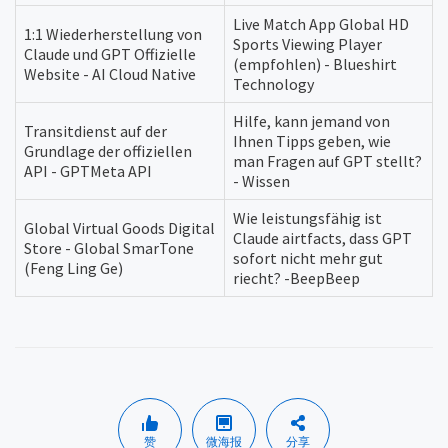
Live Match App Global HD
1:1 Wiederherstellung von
Sports Viewing Player
Claude und GPT Offizielle
(empfohlen) - Blueshirt
Website - AI Cloud Native
Technology
Hilfe, kann jemand von
Transitdienst auf der
Ihnen Tipps geben, wie
Grundlage der offiziellen
man Fragen auf GPT stellt?
API - GPTMeta API
- Wissen
Wie leistungsfähig ist
Global Virtual Goods Digital
Claude airtfacts, dass GPT
Store - Global SmarTone
sofort nicht mehr gut
(Feng Ling Ge)
riecht? -BeepBeep
赞
微海报
分享