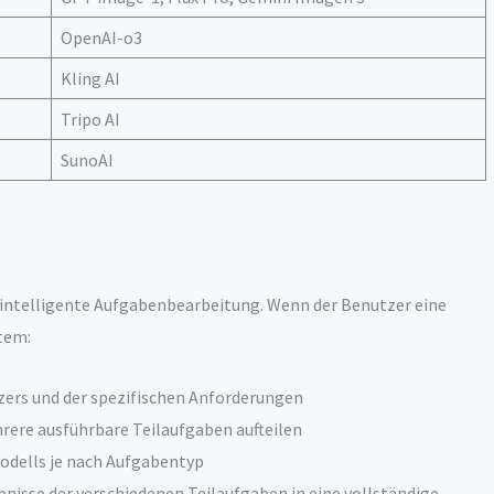
OpenAI-o3
Kling AI
Tripo AI
SunoAI
e intelligente Aufgabenbearbeitung. Wenn der Benutzer eine
tem:
zers und der spezifischen Anforderungen
ere ausführbare Teilaufgaben aufteilen
odells je nach Aufgabentyp
ebnisse der verschiedenen Teilaufgaben in eine vollständige