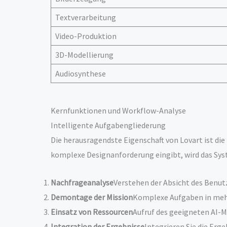
Textverarbeitung
Video-Produktion
3D-Modellierung
Audiosynthese
Kernfunktionen und Workflow-Analyse
Intelligente Aufgabengliederung
Die herausragendste Eigenschaft von Lovart ist di
komplexe Designanforderung eingibt, wird das Sys
Nachfrageanalyse
Verstehen der Absicht des Benut
Demontage der Mission
Komplexe Aufgaben in mehr
Einsatz von Ressourcen
Aufruf des geeigneten AI-M
Integration der Ergebnisse
Integrieren Sie die Erg