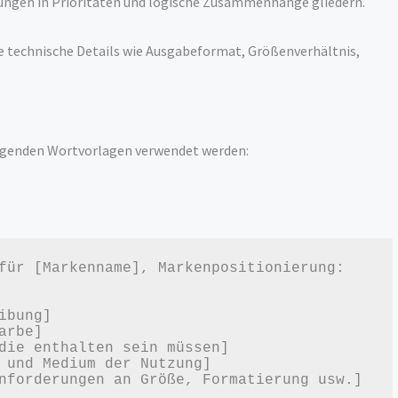
ngen in Prioritäten und logische Zusammenhänge gliedern.
e technische Details wie Ausgabeformat, Größenverhältnis,
olgenden Wortvorlagen verwendet werden:
für [Markenname], Markenpositionierung: 
bung]

rbe]

die enthalten sein müssen]

 und Medium der Nutzung]
