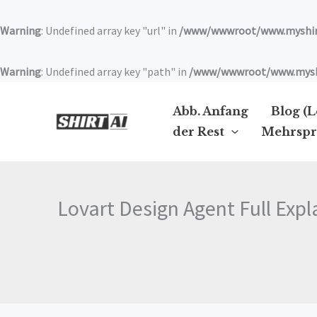
Zum
Inhalt
Warning
: Undefined array key "url" in
/www/wwwroot/www.myshirt
springen
Warning
: Undefined array key "path" in
/www/wwwroot/www.myshir
Abb. Anfang
Blog (
der Rest
Mehrspr
Lovart Design Agent Full Exp