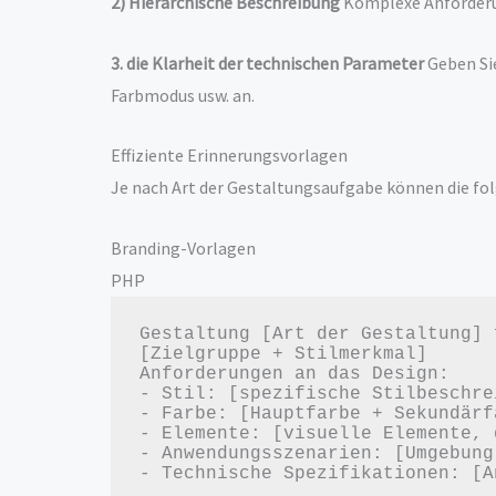
2) Hierarchische Beschreibung
Komplexe Anforderu
3. die Klarheit der technischen Parameter
Geben Si
Farbmodus usw. an.
Effiziente Erinnerungsvorlagen
Je nach Art der Gestaltungsaufgabe können die f
Branding-Vorlagen
PHP
Gestaltung [Art der Gestaltung] 
[Zielgruppe + Stilmerkmal]

Anforderungen an das Design:

- Stil: [spezifische Stilbeschrei
- Farbe: [Hauptfarbe + Sekundärfa
- Elemente: [visuelle Elemente, 
- Anwendungsszenarien: [Umgebung