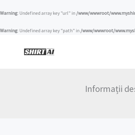
跳
至
Warning
: Undefined array key "url" in
/www/wwwroot/www.myshirt
内
容
Warning
: Undefined array key "path" in
/www/wwwroot/www.myshir
Informații des