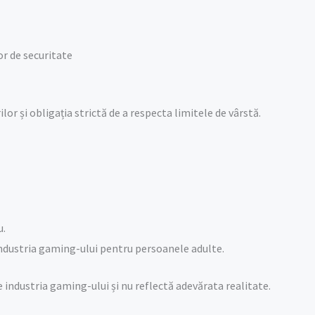
or de securitate
lor și obligația strictă de a respecta limitele de vârstă.
u.
industria gaming-ului pentru persoanele adulte.
 industria gaming-ului și nu reflectă adevărata realitate.