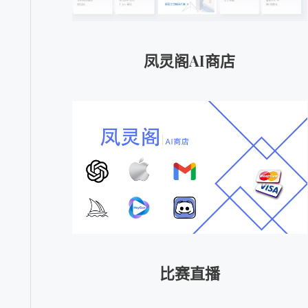
凤灵阁AI商店
比赛直播