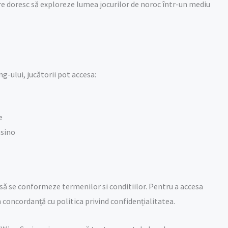
re doresc să exploreze lumea jocurilor de noroc într-un mediu
-ului, jucătorii pot accesa:
e
asino
 să se conformeze termenilor si conditiilor. Pentru a accesa
n concordanță cu politica privind confidențialitatea.