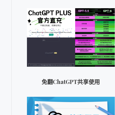
免翻ChatGPT共享使用