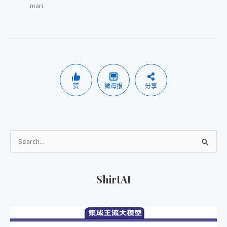
mari.
赞
微海报
分享
搜
索
：
ShirtAI