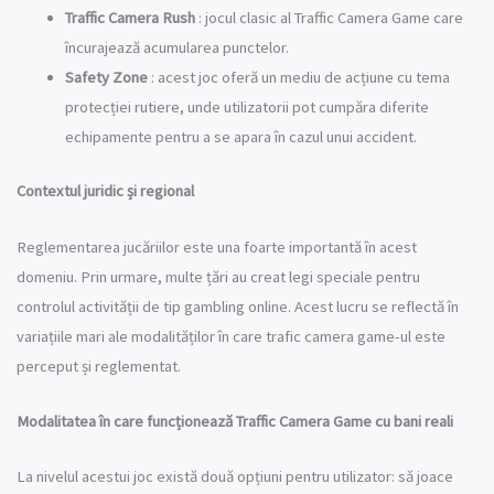
Traffic Camera Rush
: jocul clasic al Traffic Camera Game care
încurajează acumularea punctelor.
Safety Zone
: acest joc oferă un mediu de acțiune cu tema
protecției rutiere, unde utilizatorii pot cumpăra diferite
echipamente pentru a se apara în cazul unui accident.
Contextul juridic și regional
Reglementarea jucăriilor este una foarte importantă în acest
domeniu. Prin urmare, multe țări au creat legi speciale pentru
controlul activității de tip gambling online. Acest lucru se reflectă în
variațiile mari ale modalităților în care trafic camera game-ul este
perceput și reglementat.
Modalitatea în care funcționează Traffic Camera Game cu bani reali
La nivelul acestui joc există două opțiuni pentru utilizator: să joace