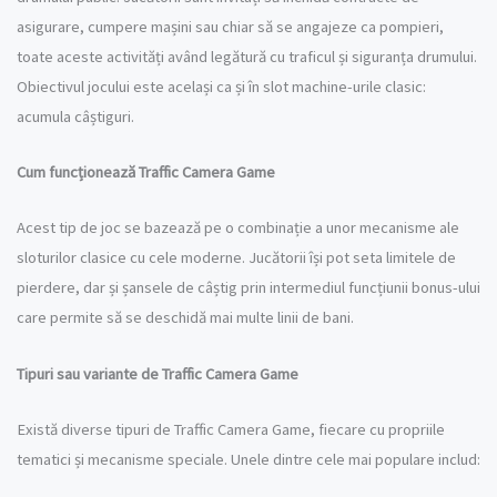
asigurare, cumpere mașini sau chiar să se angajeze ca pompieri,
toate aceste activități având legătură cu traficul și siguranța drumului.
Obiectivul jocului este același ca și în slot machine-urile clasic:
acumula câștiguri.
Cum funcționează Traffic Camera Game
Acest tip de joc se bazează pe o combinație a unor mecanisme ale
sloturilor clasice cu cele moderne. Jucătorii își pot seta limitele de
pierdere, dar și șansele de câștig prin intermediul funcțiunii bonus-ului
care permite să se deschidă mai multe linii de bani.
Tipuri sau variante de Traffic Camera Game
Există diverse tipuri de Traffic Camera Game, fiecare cu propriile
tematici și mecanisme speciale. Unele dintre cele mai populare includ: