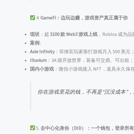
4.
GameFi：边玩边赚，游戏资产真正属于你
现状
：超
3100 款 Web3 游戏上线
，Roblox 成为
案例
::
Axie Infinity
：菲律宾玩家靠打游戏月入 500 美元
Illuvium
：3A 级开放世界，装备可交易、可出租；
国内小游戏
：微信小游戏接入 NFT，道具永久保
你在游戏里花的钱，不再是“沉没成本”，
5.
去中心化身份（DID）：一个钱包，登录所