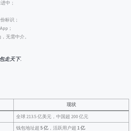
点推进中；
份标识；
App；
伪，无需中介。
包走天下
.
现状
全球 213.5 亿美元，中国超 200 亿元
钱包地址超
5 亿
，活跃用户超
1 亿