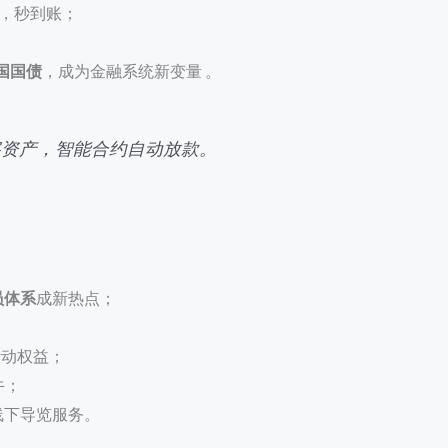
8%，秒到账；
美国国债
，成为金融系统新变量 。
字资产，智能合约自动放款。
员体系
成新热点；
活动权益；
牛；
线下导览服务。