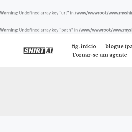
Saltar
para
Warning
: Undefined array key "url" in
/www/wwwroot/www.myshirt
o
conteúdo
Warning
: Undefined array key "path" in
/www/wwwroot/www.myshir
fig. início
blogue (p
Tornar-se um agente