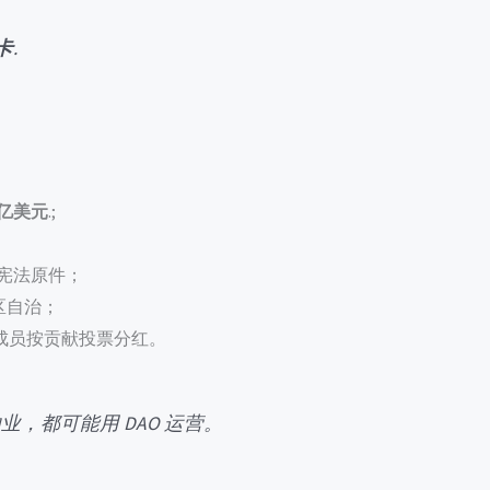
卡
.
0 亿美元
.;
国宪法原件；
区自治；
，成员按贡献投票分红。
，都可能用 DAO 运营。