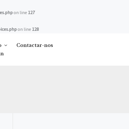
es.php
on line
127
ices.php
on line
128
o
Contactar-nos
in