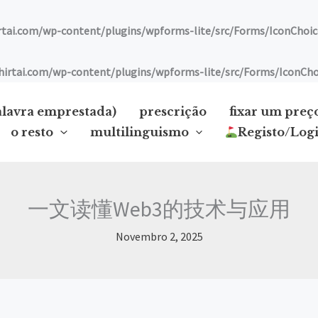
ai.com/wp-content/plugins/wpforms-lite/src/Forms/IconChoic
tai.com/wp-content/plugins/wpforms-lite/src/Forms/IconCho
alavra emprestada)
prescrição
fixar um preç
o resto
multilinguismo
Registo/Log
一文读懂Web3的技术与应用
Novembro 2, 2025