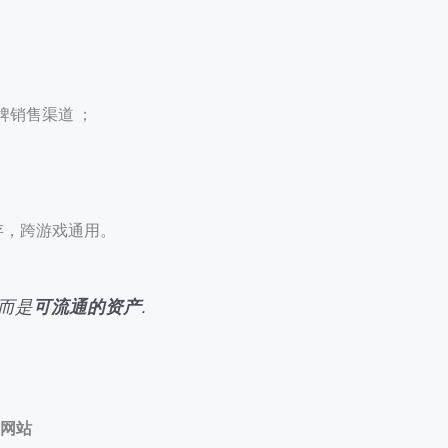
品牌销售渠道 ；
；
存，跨游戏通用。
而是
可流通的资产
.
有网站