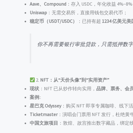
Aave、Compound
：存入 USDC，年化收益 4%~
Uniswap
：无需交易所，直接用钱包交易代币；
稳定币（USDT/USDC）
：已持有超
1234 亿美元
你不再需要银行审批贷款，只需抵押数
2.
NFT：从“天价头像”到“实用资产”
现状
：NFT 已从炒作转向实用，
品牌、票务、会
案例
::
星巴克 Odyssey
：购买 NFT 即享专属咖啡、线下
Ticketmaster
：演唱会门票用 NFT 发行，杜绝黄
中国文旅项目
：敦煌、故宫推出数字藏品，绑定