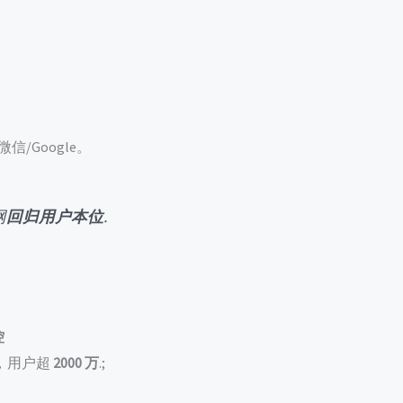
/Google。
网
回归用户本位
.
控
，用户超
2000 万
.;