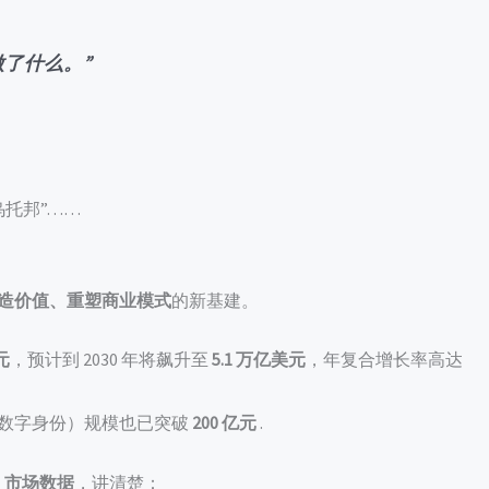
做了什么。”
乌托邦”……
造价值、重塑商业模式
的新基建。
元
，预计到 2030 年将飙升至
5.1 万亿美元
，年复合增长率高达
、数字身份）规模也已突破
200 亿元
.
、市场数据
，讲清楚：