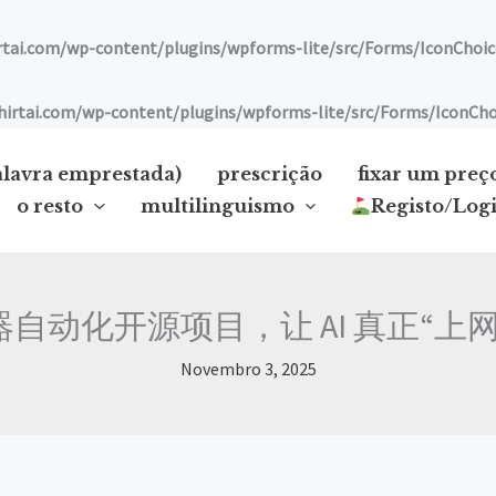
ai.com/wp-content/plugins/wpforms-lite/src/Forms/IconChoic
tai.com/wp-content/plugins/wpforms-lite/src/Forms/IconCho
alavra emprestada)
prescrição
fixar um preç
o resto
multilinguismo
Registo/Log
自动化开源项目，让 AI 真正“上
Novembro 3, 2025