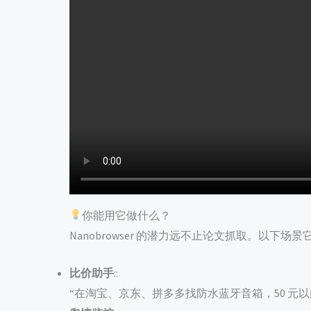
你能用它做什么？
Nanobrowser 的潜力远不止论文抓取。以下场
比价助手
::
“在淘宝、京东、拼多多找防水蓝牙音箱，50 元以内