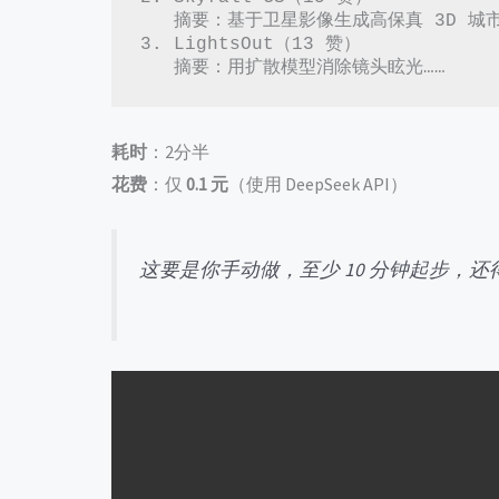
   摘要：基于卫星影像生成高保真 3D 城市场景……

3. LightsOut（13 赞）  

   摘要：用扩散模型消除镜头眩光……
耗时
：2分半
花费
：仅
0.1 元
（使用 DeepSeek API）
这要是你手动做，至少 10 分钟起步，