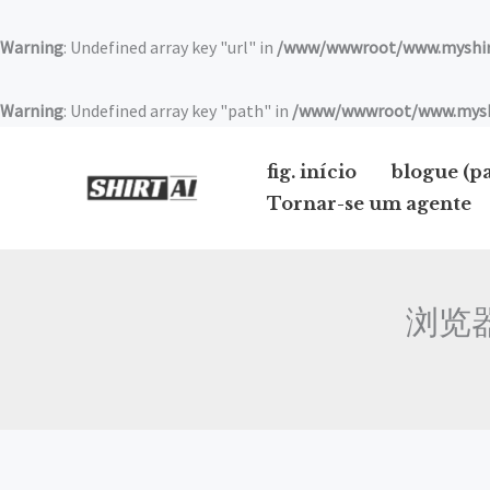
Saltar
para
Warning
: Undefined array key "url" in
/www/wwwroot/www.myshirt
o
conteúdo
Warning
: Undefined array key "path" in
/www/wwwroot/www.myshir
fig. início
blogue (p
Tornar-se um agente
浏览器