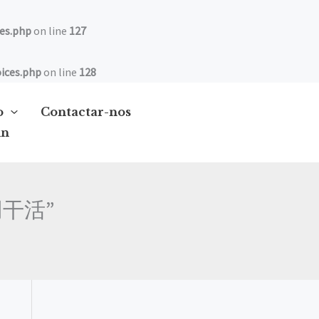
es.php
on line
127
ices.php
on line
128
o
Contactar-nos
in
网干活”