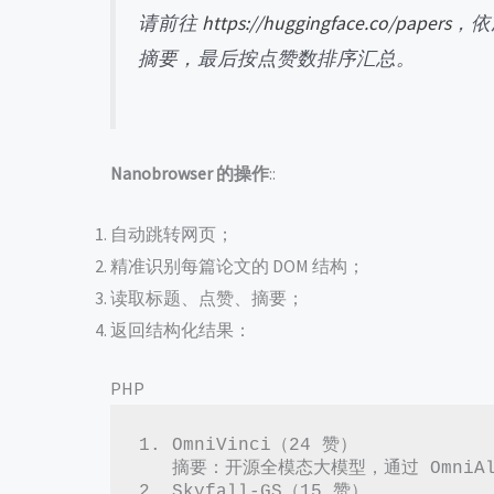
请前往
https://huggingface.co/papers
，依
摘要，最后按点赞数排序汇总。
Nanobrowser 的操作
::
自动跳转网页；
精准识别每篇论文的 DOM 结构；
读取标题、点赞、摘要；
返回结构化结果：
PHP
1. OmniVinci（24 赞）  

   摘要：开源全模态大模型，通过 OmniAlignNet 强化跨模态对齐……

2. Skyfall-GS（15 赞）  
