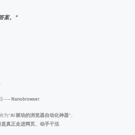
答案。”
…
目——
Nanobrowser
.
称为“
AI 驱动的浏览器自动化神器
”。
而是真正走进网页、动手干活
.