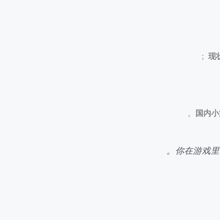
现
国内小
。
你在游戏里