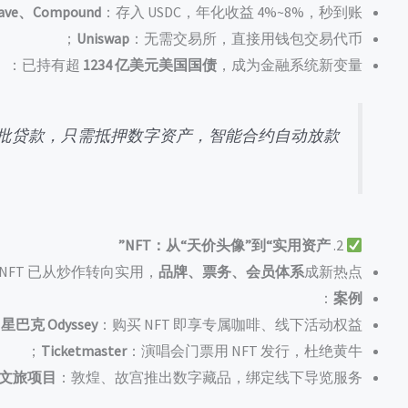
ave、Compound
：存入 USDC，年化收益 4%~8%，秒到账；
Uniswap
：无需交易所，直接用钱包交易代币；
）
：已持有超
1234 亿美元美国国债
，成为金融系统新变量 。
批贷款，只需抵押数字资产，智能合约自动放款。
NFT：从“天价头像”到“实用资产”
2.
NFT 已从炒作转向实用，
品牌、票务、会员体系
成新热点；
：
案例
星巴克 Odyssey
：购买 NFT 即享专属咖啡、线下活动权益；
Ticketmaster
：演唱会门票用 NFT 发行，杜绝黄牛；
文旅项目
：敦煌、故宫推出数字藏品，绑定线下导览服务。