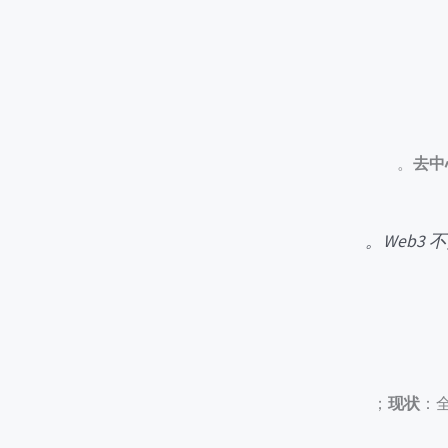
去中
。
Web3
；
现状
：全