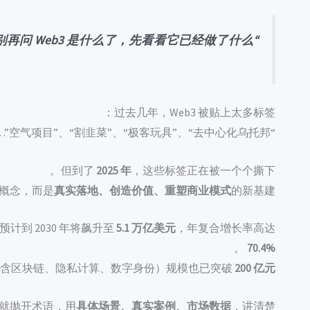
“别再问 Web3 是什么了，先看看它已经做了什么。”
过去几年，Web3 被贴上太多标签：
“空气项目”、“割韭菜”、“极客玩具”、“去中心化乌托邦”……
但到了
2025 年
，这些标签正在被一个个撕下。
的概念，而是
真实落地、创造价值、重塑商业模式
的新基建。
预计到 2030 年将飙升至
5.1 万亿美元
，年复合增长率高达
。
70.4%
业（含区块链、隐私计算、数字身份）规模也已突破
200 亿元
就抛开术语，用
具体场景、真实案例、市场数据
，讲清楚：