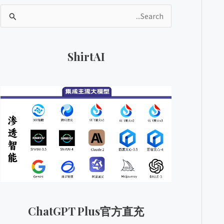
ا
ل
ب
ShirtAI
ح
ث
ع
ن
:
ChatGPT Plus官方直充