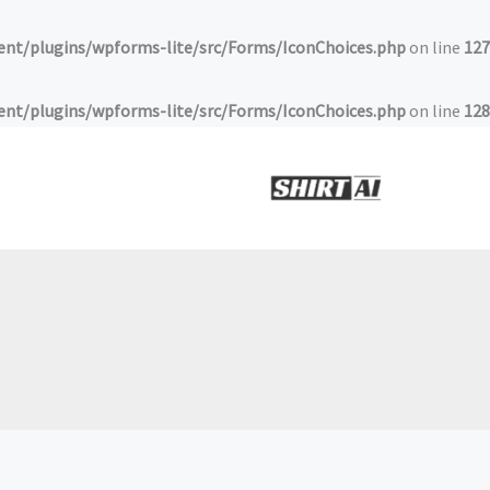
خطي
لى
t/plugins/wpforms-lite/src/Forms/IconChoices.php
on line
127
لمحتوى
t/plugins/wpforms-lite/src/Forms/IconChoices.php
on line
128