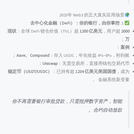
2025年 Web3 的五大真实应用场景
去中心化金融（DeFi）：你的银行，由你掌控
1.
现状
：全球 DeFi 锁仓价值（TVL）超
1200 亿美元
，用户超
2000
；
万
：
案例
Aave、Compound
：存入 USDC，年化收益 4%~8%，秒到账；
Uniswap
：无需交易所，直接用钱包交易代币；
稳定币（USDT/USDC）
：已持有超
1234 亿美元美国国债
，成为
金融系统新变量 。
你不再需要银行审批贷款，只需抵押数字资产，智能
合约自动放款。