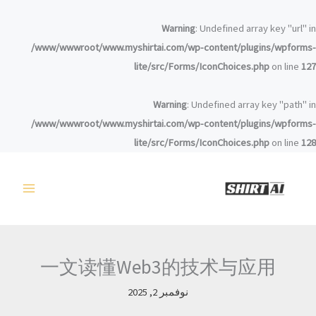
خطي
لى
Warning
: Undefined array key "url" in
لمحتوى
/www/wwwroot/www.myshirtai.com/wp-content/plugins/wpforms-
lite/src/Forms/IconChoices.php
on line
127
Warning
: Undefined array key "path" in
/www/wwwroot/www.myshirtai.com/wp-content/plugins/wpforms-
lite/src/Forms/IconChoices.php
on line
128
一文读懂Web3的技术与应用
نوفمبر 2, 2025