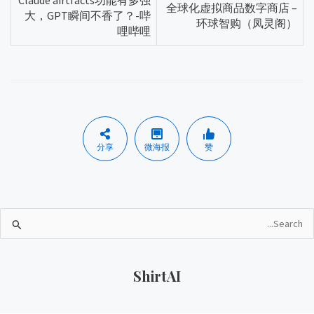
Claude airtfacts功能有多强
全球化虚拟商品数字商店 –
大，GPT瞬间不香了？-哔
环球智购（凤灵阁）
哩哔哩
分享
微海报
赞
ShirtAI