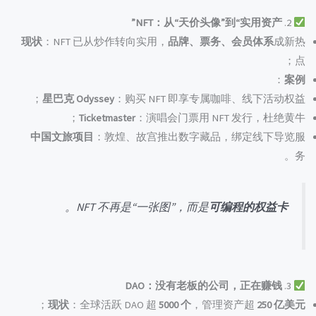
NFT：从“天价头像”到“实用资产”
2.
现状
：NFT 已从炒作转向实用，
品牌、票务、会员体系
成新热
点；
：
案例
星巴克 Odyssey
：购买 NFT 即享专属咖啡、线下活动权益；
Ticketmaster
：演唱会门票用 NFT 发行，杜绝黄牛；
中国文旅项目
：敦煌、故宫推出数字藏品，绑定线下导览服
务。
。
NFT 不再是“一张图”，而是
可编程的权益卡
DAO：没有老板的公司，正在赚钱
3.
；
现状
：全球活跃 DAO 超
5000 个
，管理资产超
250 亿美元