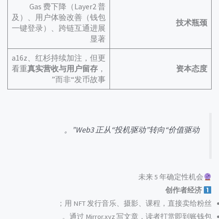
Gas 费下降（Layer2 普
及）、用户体验改善（钱包
技术瓶颈
一键登录）、跨链互通进展
显著
a16z、红杉持续加注，但更
看重
真实营收与用户留存
，
资本态度
而非“发币故事”
Web3 正从“投机驱动”转向“价值驱动”。
未来 5 年确定性机会
创作者经济
用 NFT 发行音乐、摄影、课程，直接卖给粉丝；
通过 Mirror.xyz 写文章，读者打赏即到账钱包。