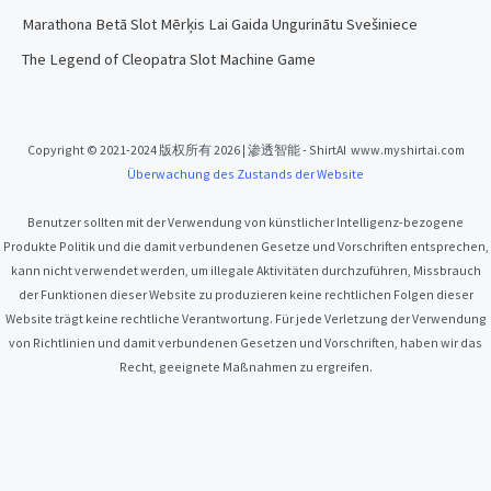
Marathona Betā Slot Mērķis Lai Gaida Ungurinātu Svešiniece
The Legend of Cleopatra Slot Machine Game
Copyright © 2021-2024 版权所有 2026 | 渗透智能 - ShirtAI www.myshirtai.com
Überwachung des Zustands der Website
Benutzer sollten mit der Verwendung von künstlicher Intelligenz-bezogene
Produkte Politik und die damit verbundenen Gesetze und Vorschriften entsprechen,
kann nicht verwendet werden, um illegale Aktivitäten durchzuführen, Missbrauch
der Funktionen dieser Website zu produzieren keine rechtlichen Folgen dieser
Website trägt keine rechtliche Verantwortung. Für jede Verletzung der Verwendung
von Richtlinien und damit verbundenen Gesetzen und Vorschriften, haben wir das
Recht, geeignete Maßnahmen zu ergreifen.