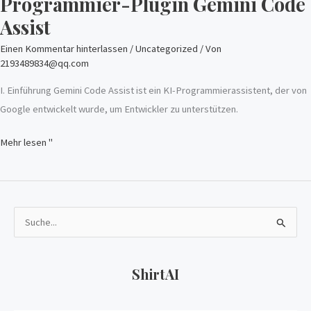
Programmier-Plugin Gemini Code
Assist
Einen Kommentar hinterlassen
/
Uncategorized
/ Von
2193489834@qq.com
I. Einführung Gemini Code Assist ist ein KI-Programmierassistent, der von
Google entwickelt wurde, um Entwickler zu unterstützen.
Mehr lesen "
S
u
c
ShirtAI
h
e