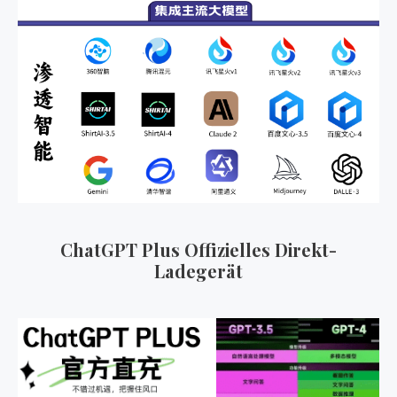
n
a
c
h
:
ChatGPT Plus Offizielles Direkt-
Ladegerät