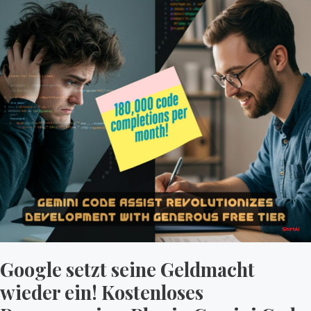
wieder
ein!
Kostenloses
Programmier-
Plugin
Gemini
Code
Assist
Google setzt seine Geldmacht
wieder ein! Kostenloses