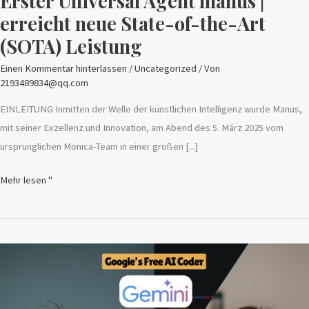
Erster Universal Agent manus |
(SOTA)
erreicht neue State-of-the-Art
Leistung
(SOTA) Leistung
Einen Kommentar hinterlassen
/
Uncategorized
/ Von
2193489834@qq.com
EINLEITUNG Inmitten der Welle der künstlichen Intelligenz wurde Manus,
mit seiner Exzellenz und Innovation, am Abend des 5. März 2025 vom
ursprünglichen Monica-Team in einer großen [...]
Mehr lesen "
Google
setzt
seine
Geldmacht