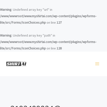
Zum
Inhalt
Warning
: Undefined array key "url" in
springen
/www/wwwroot/www.myshirtai.com/wp-content/plugins/wpforms-
lite/src/Forms/IconChoices.php
on line
127
Warning
: Undefined array key "path" in
/www/wwwroot/www.myshirtai.com/wp-content/plugins/wpforms-
lite/src/Forms/IconChoices.php
on line
128